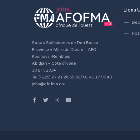
Liens U
Déc
Pos
Sœurs Salésiennes de Don Bosco
Province « Mère de Dieu » – AFO
Koumassi-Remblais
Abidjan – Côte d’Ivoire
10 B.P. 2034
Tel:(+225) 27 21 28 65 60/ 01 41 17 96 40
jobs@afofma.org