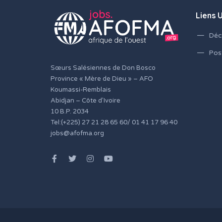
Liens U
Déc
Pos
Sœurs Salésiennes de Don Bosco
Province « Mère de Dieu » – AFO
Koumassi-Remblais
Abidjan – Côte d’Ivoire
10 B.P. 2034
Tel:(+225) 27 21 28 65 60/ 01 41 17 96 40
jobs@afofma.org