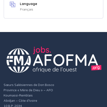
Language
Français
Sœurs Salésiennes de Don Bosco
Province « Mère de Dieu » – AFO
Koumassi-Remblais
Abidjan – Côte d’Ivoire
10 B.P. 2034